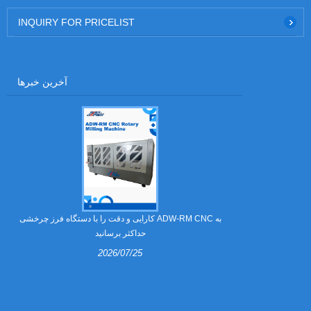
INQUIRY FOR PRICELIST
آخرین خبرها
 می شوند؟
کارایی و دقت را با دستگاه فرز چرخشی ADW-RM CNC به
حداکثر برسانید
2026/07/25
های عرقی برای
ند. این راهنما
ه چگونه تولید
 و چرا تعداد
ستگاه خم کن