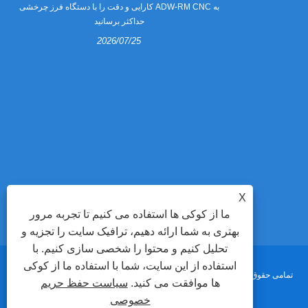
 می شوند؟
کارایی و دقت را با دستگاه فرز چرخشی ADW-RM CNC به
حداکثر برسانید
2026/07/25
های عرقی برای
ند. این راهنما
ه چگونه تولید
 و چرا تعداد
ستگاه خم کن
خودکار ADEWO ABM-860A2 را برای بهبود دقت، کاهش
X
ما از کوکی ها استفاده می کنیم تا تجربه مرور
بهتری به شما ارائه دهیم، ترافیک سایت را تجزیه و
تحلیل کنیم و محتوا را شخصی سازی کنیم. با
استفاده از این سایت، شما با استفاده ما از کوکی
حق چاپ © 2022 Adewo Automation Equipment Co., Ltd. تمامی حقوق محفوظ
ها موافقت می کنید.
سیاست حفظ حریم
خصوصی
است.