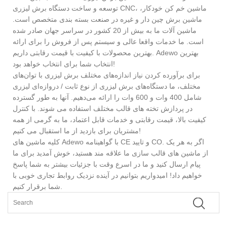
توسعه و ساخت دستگاه برش لیزری CNC، ماشین خم کن خودکار،
ماشین برش چین دار و غیره در صنعت بسته بندی متخصص است.
ماشین آلات ما به بیش از 20 کشور در سراسر جهان صادر شده
است. ما خدمات واقعا عالی و سیستم پس از فروش را برای ارائه
بهترین محصولات با کیفیت با قیمت رقابتی داریم. Adewo بهترین
انتخاب شما برای انتخاب خواهد بود!
برای برآورده کردن نیاز اندازه‌های مختلف برش لیزری با توان‌های
مختلف، ما دستگاه‌های برش لیزری از نوع ثابت / دروازه‌ای لیزری
شامل 400 وات و 600 وات را ارائه می‌دهیم. آنها به طور گسترده
در پردازش تخته های قالب مختلف استفاده می شوند. با کنترل
کیفیت بالا، قیمت رقابتی و خدمات قابل اعتماد، ما به گرمی از همه
مشتریان برای بازدید از ما استقبال می کنیم!
کلیه ماشین های Adewo با گواهینامه CE و تایید CO. اگر به هر یک
از ماشین های قالب سازی ما علاقه مند هستید، خوش آمدید برای ما
پیام ارسال کنید و ما در اسرع وقت با جزئیات بیشتر به شما پاسخ
خواهیم داد! امیدواریم بتوانیم در آینده نزدیک روابط تجاری خوبی با
شما برقرار کنیم.