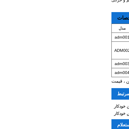
صات
مدل
adm00
ADM00
adm00
adm00
ین ، قیمت
مرتبط
 خودکار
 خودکار
تعلام