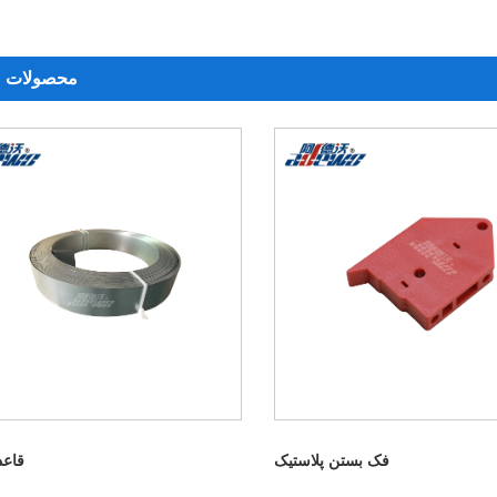
محصولات م
فک بستن پلاستیک
قاع