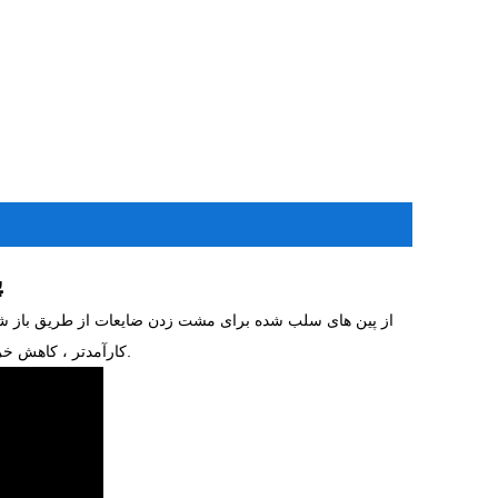
پ
از پین های سلب شده برای مشت زدن ضایعات از طریق باز شدن 
کارآمدتر ، کاهش خرابی و بهبود بهره وری کلی را تضمین می کند.