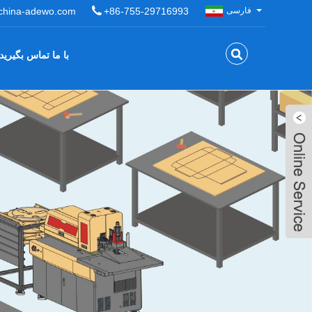
فارسی
+86-755-29716993
china-adewo.com
با ما تماس بگیرید