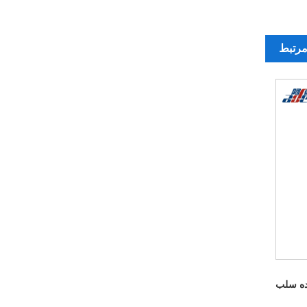
رتبط
ده سلب