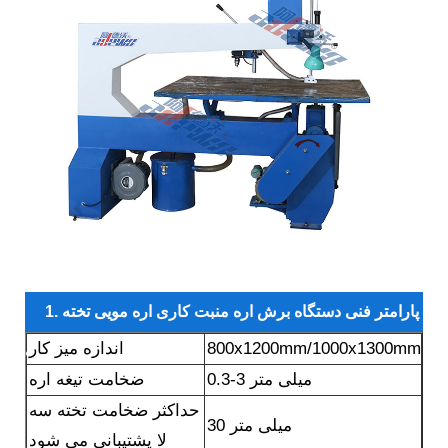
1. پارامتر فنی دستگاه برش اره منبت کاری اره مویی تخته
800x1200mm/1000x1300mm
اندازه میز کار
های قالب سازی قالب:
0.3-3 میلی متر
ضخامت تیغه اره
حداکثر ضخامت تخته سه
30 میلی متر
لا پشتیبانی می شود