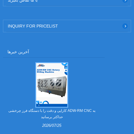
INQUIRY FOR PRICELIST
آخرین خبرها
 می شوند؟
کارایی و دقت را با دستگاه فرز چرخشی ADW-RM CNC به
حداکثر برسانید
2026/07/25
های عرقی برای
ند. این راهنما