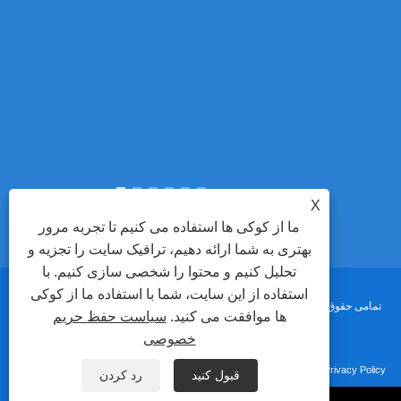
ه چگونه تولید
 و چرا تعداد
ستگاه خم کن
خودکار ADEWO ABM-860A2 را برای بهبود دقت، کاهش
X
ما از کوکی ها استفاده می کنیم تا تجربه مرور
بهتری به شما ارائه دهیم، ترافیک سایت را تجزیه و
تحلیل کنیم و محتوا را شخصی سازی کنیم. با
استفاده از این سایت، شما با استفاده ما از کوکی
حق چاپ © 2022 Adewo Automation Equipment Co., Ltd. تمامی حقوق محفوظ
ها موافقت می کنید.
سیاست حفظ حریم
خصوصی
است.
Privacy Policy
XML
RSS
Sitemap
پیوندها
قبول کنید
رد کردن